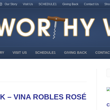
Our Story
Visit Us
SCHEDULE1
Giving Back
Contact Us
Sho
RY
VISIT US
SCHEDULE1
GIVING BACK
CONTAC
K – VINA ROBLES ROSÉ
C