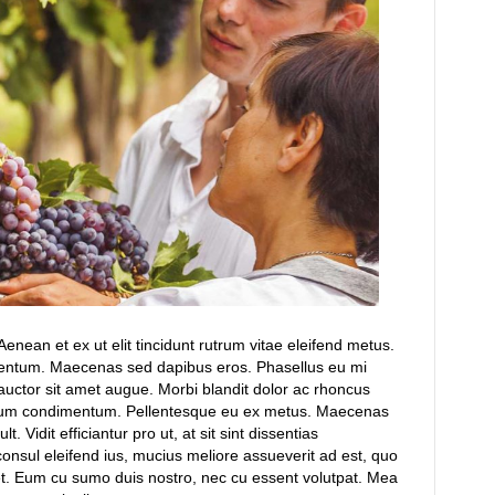
enean et ex ut elit tincidunt rutrum vitae eleifend metus.
mentum. Maecenas sed dapibus eros. Phasellus eu mi
t, auctor sit amet augue. Morbi blandit dolor ac rhoncus
rdum condimentum. Pellentesque eu ex metus. Maecenas
lt. Vidit efficiantur pro ut, at sit sint dissentias
consul eleifend ius, mucius meliore assueverit ad est, quo
t. Eum cu sumo duis nostro, nec cu essent volutpat. Mea