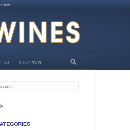
p Now
T US
SHOP NOW
ATEGORIES