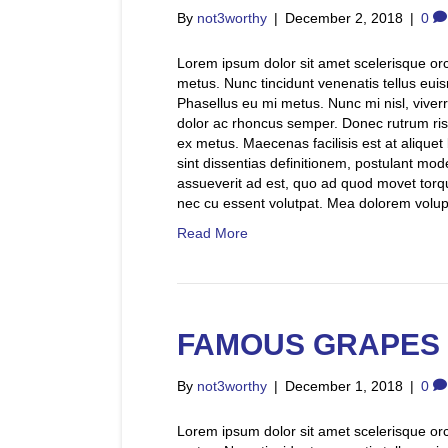
By
not3worthy
|
December 2, 2018
|
0
Lorem ipsum dolor sit amet scelerisque orci.
metus. Nunc tincidunt venenatis tellus e
Phasellus eu mi metus. Nunc mi nisl, viverra
dolor ac rhoncus semper. Donec rutrum ri
ex metus. Maecenas facilisis est at aliquet bl
sint dissentias definitionem, postulant mode
assueverit ad est, quo ad quod movet torq
nec cu essent volutpat. Mea dolorem voluptu
Read More
FAMOUS GRAPES 
By
not3worthy
|
December 1, 2018
|
0
Lorem ipsum dolor sit amet scelerisque orci.