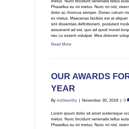
metus. Nunc tincidunt venenatis tellus e
Phasellus eu mi metus. Nunc mi nisl, viverra
dolor ac rhoncus semper. Donec rutrum ri
ex metus. Maecenas facilisis est at aliquet bl
sint dissentias definitionem, postulant mode
assueverit ad est, quo ad quod movet torq
nec cu essent volutpat. Mea dolorem voluptu
Read More
OUR AWARDS FOR
YEAR
By
not3worthy
|
November 30, 2018
|
0
Lorem ipsum dolor sit amet scelerisque orci.
metus. Nunc tincidunt venenatis tellus e
Phasellus eu mi metus. Nunc mi nisl, viverra