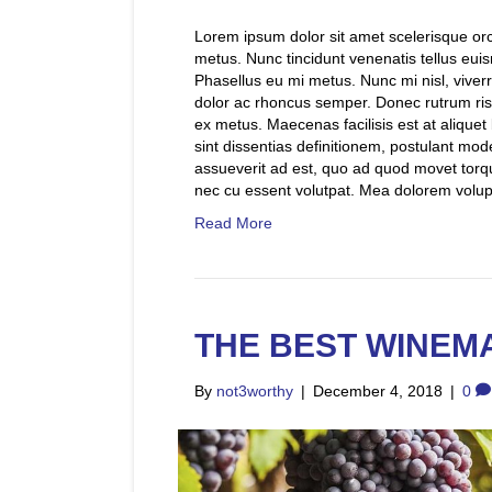
Lorem ipsum dolor sit amet scelerisque orci.
metus. Nunc tincidunt venenatis tellus e
Phasellus eu mi metus. Nunc mi nisl, viverra
dolor ac rhoncus semper. Donec rutrum ri
ex metus. Maecenas facilisis est at aliquet bl
sint dissentias definitionem, postulant mode
assueverit ad est, quo ad quod movet torq
nec cu essent volutpat. Mea dolorem voluptu
Read More
THE BEST WINEM
By
not3worthy
|
December 4, 2018
|
0