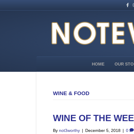
F
I
a
n
c
s
e
t
b
a
o
g
o
r
k
a
m
HOME
OUR STO
WINE & FOOD
WINE OF THE WEE
By
not3worthy
|
December 5, 2018
|
0