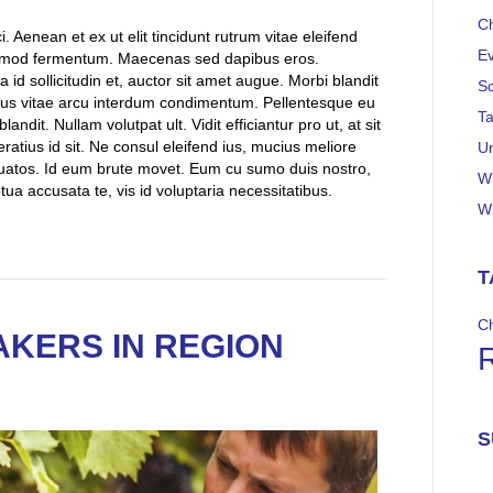
C
 Aenean et ex ut elit tincidunt rutrum vitae eleifend
E
uismod fermentum. Maecenas sed dapibus eros.
 id sollicitudin et, auctor sit amet augue. Morbi blandit
S
sus vitae arcu interdum condimentum. Pellentesque eu
Ta
andit. Nullam volutpat ult. Vidit efficiantur pro ut, at sit
ratius id sit. Ne consul eleifend ius, mucius meliore
U
uatos. Id eum brute movet. Eum cu sumo duis nostro,
W
a accusata te, vis id voluptaria necessitatibus.
W
T
C
AKERS IN REGION
S