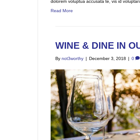
dolorem voluptua accusata te, vis id voluptari
Read More
WINE & DINE IN 
By
not3worthy
|
December 3, 2018
|
0