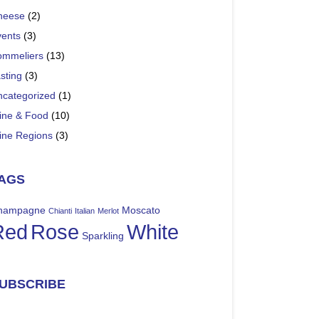
heese
(2)
vents
(3)
ommeliers
(13)
sting
(3)
ncategorized
(1)
ine & Food
(10)
ine Regions
(3)
AGS
hampagne
Moscato
Chianti
Italian
Merlot
Red
Rose
White
Sparkling
UBSCRIBE