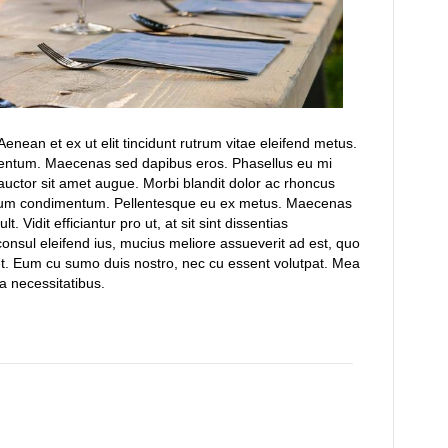
enean et ex ut elit tincidunt rutrum vitae eleifend metus.
mentum. Maecenas sed dapibus eros. Phasellus eu mi
t, auctor sit amet augue. Morbi blandit dolor ac rhoncus
rdum condimentum. Pellentesque eu ex metus. Maecenas
lt. Vidit efficiantur pro ut, at sit sint dissentias
consul eleifend ius, mucius meliore assueverit ad est, quo
t. Eum cu sumo duis nostro, nec cu essent volutpat. Mea
a necessitatibus.