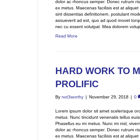
dolor ac rhoncus semper. Donec rutrum ri
ex metus. Maecenas facilisis est at aliquet bl
sint dissentias definitionem, postulant mode
assueverit ad est, quo ad quod movet torq
nec cu essent volutpat. Mea dolorem voluptu
Read More
HARD WORK TO M
PROLIFIC
By
not3worthy
|
November 29, 2018
|
0
Lorem ipsum dolor sit amet scelerisque orci.
metus. Nunc tincidunt venenatis tellus e
Phasellus eu mi metus. Nunc mi nisl, viverra
dolor ac rhoncus semper. Donec rutrum ri
ex metus. Maecenas facilisis est at aliquet bl