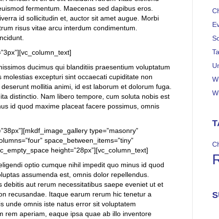
us euismod fermentum. Maecenas sed dapibus eros.
C
erra id sollicitudin et, auctor sit amet augue. Morbi
E
trum risus vitae arcu interdum condimentum.
incidunt.
S
Ta
”3px”][vc_column_text]
U
nissimos ducimus qui blanditiis praesentium voluptatum
s molestias excepturi sint occaecati cupiditate non
W
ia deserunt mollitia animi, id est laborum et dolorum fuga.
W
ita distinctio. Nam libero tempore, cum soluta nobis est
inus id quod maxime placeat facere possimus, omnis
T
=”38px”][mkdf_image_gallery type=”masonry”
lumns=”four” space_between_items=”tiny”
C
vc_empty_space height=”28px”][vc_column_text]
eligendi optio cumque nihil impedit quo minus id quod
luptas assumenda est, omnis dolor repellendus.
 debitis aut rerum necessitatibus saepe eveniet ut et
non recusandae. Itaque earum rerum hic tenetur a
S
tis unde omnis iste natus error sit voluptatem
 rem aperiam, eaque ipsa quae ab illo inventore