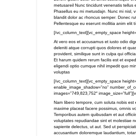
metusareil Nunc tincidunt venenatis tell
Phasellus eu mi metusdajn. Nunc mi nisl, viv
blandit dolor ac rhoncus semper. Donec ru
Pellentesque eu eserunt mollitia anim elit t
[/vc_column_text][vc_empty_space height=
At vero eos et accusamus et iusto odio dig
deleniti atque corrupti quos dolores et qua
provident, similique sunt in culpa qui offic
Et harum quidem rerum facilis est et exped
eligendi optio cumque nihil impedit quo m
voluptas
[/vc_column_text][vc_empty_space height
enable_image_shadow=”no” number_of_co
images=”749,823,752″ image_size=”full”][
Nam libero tempore, cum soluta nobis est 
maxime placeat facere possimus, omnis vo
Temporibus autem quibusdam et aut officiis
voluptates repudiandae sint et molestiae 
sapiente delectus, ut aut. Sed ut perspicia
accusantium doloremque laudantium, totam