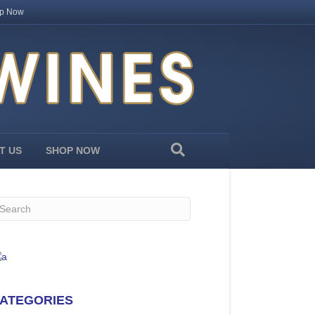
p Now
T US
SHOP NOW
ATEGORIES