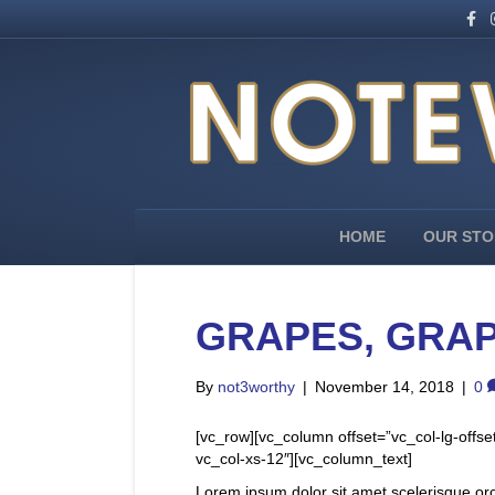
F
I
a
n
c
s
e
t
b
a
o
g
o
r
k
a
m
HOME
OUR STO
GRAPES, GRAP
By
not3worthy
|
November 14, 2018
|
0
[vc_row][vc_column offset=”vc_col-lg-offse
vc_col-xs-12″][vc_column_text]
Lorem ipsum dolor sit amet scelerisque orci.