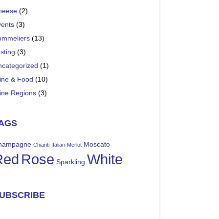
heese
(2)
vents
(3)
ommeliers
(13)
sting
(3)
ncategorized
(1)
ine & Food
(10)
ine Regions
(3)
AGS
hampagne
Moscato
Chianti
Italian
Merlot
Red
Rose
White
Sparkling
UBSCRIBE