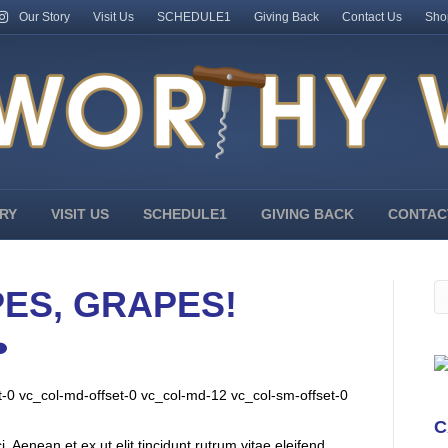
Our Story
Visit Us
SCHEDULE1
Giving Back
Contact Us
Sho
RY
VISIT US
SCHEDULE1
GIVING BACK
CONTAC
ES, GRAPES!
t-0 vc_col-md-offset-0 vc_col-md-12 vc_col-sm-offset-0
C
 Aenean et ex ut elit tincidunt rutrum vitae eleifend