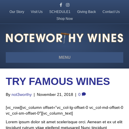
F
I
a
n
c
s
Our Story
Visit Us
SCHEDULE1
Giving Back
Contact Us
e
t
Shop Now
b
a
o
g
o
r
k
a
m
MENU
TRY FAMOUS WINES
By
not3worthy
|
November 21, 2018
|
0
[vc_row][vc_column offset=”vc_col-lg-offset-0 vc_col-md-offset-0
vc_col-sm-offset-0″][vc_column_text]
Lorem ipsum dolor sit amet scelerisque orci. Aenean et ex ut elit
tincidunt rutrum vitae eleifend metusareil Nunc tincidunt