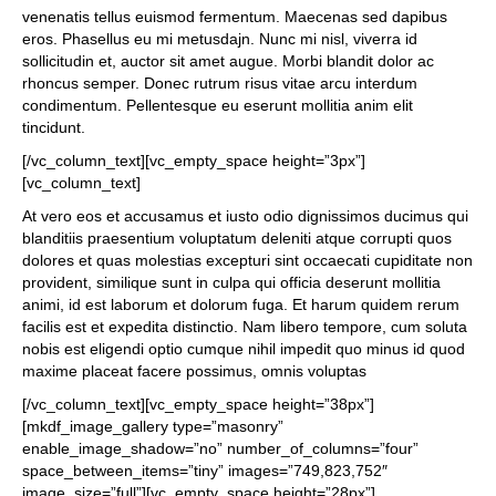
venenatis tellus euismod fermentum. Maecenas sed dapibus
eros. Phasellus eu mi metusdajn. Nunc mi nisl, viverra id
sollicitudin et, auctor sit amet augue. Morbi blandit dolor ac
rhoncus semper. Donec rutrum risus vitae arcu interdum
condimentum. Pellentesque eu eserunt mollitia anim elit
tincidunt.
[/vc_column_text][vc_empty_space height=”3px”]
[vc_column_text]
At vero eos et accusamus et iusto odio dignissimos ducimus qui
blanditiis praesentium voluptatum deleniti atque corrupti quos
dolores et quas molestias excepturi sint occaecati cupiditate non
provident, similique sunt in culpa qui officia deserunt mollitia
animi, id est laborum et dolorum fuga. Et harum quidem rerum
facilis est et expedita distinctio. Nam libero tempore, cum soluta
nobis est eligendi optio cumque nihil impedit quo minus id quod
maxime placeat facere possimus, omnis voluptas
[/vc_column_text][vc_empty_space height=”38px”]
[mkdf_image_gallery type=”masonry”
enable_image_shadow=”no” number_of_columns=”four”
space_between_items=”tiny” images=”749,823,752″
image_size=”full”][vc_empty_space height=”28px”]