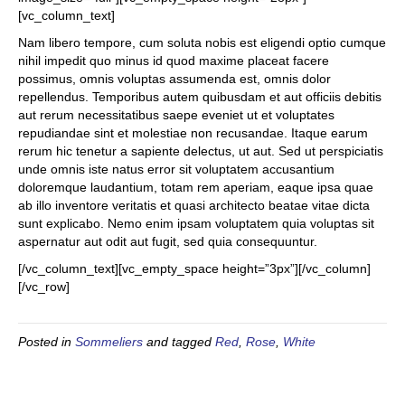
[vc_column_text]
Nam libero tempore, cum soluta nobis est eligendi optio cumque
nihil impedit quo minus id quod maxime placeat facere
possimus, omnis voluptas assumenda est, omnis dolor
repellendus. Temporibus autem quibusdam et aut officiis debitis
aut rerum necessitatibus saepe eveniet ut et voluptates
repudiandae sint et molestiae non recusandae. Itaque earum
rerum hic tenetur a sapiente delectus, ut aut. Sed ut perspiciatis
unde omnis iste natus error sit voluptatem accusantium
doloremque laudantium, totam rem aperiam, eaque ipsa quae
ab illo inventore veritatis et quasi architecto beatae vitae dicta
sunt explicabo. Nemo enim ipsam voluptatem quia voluptas sit
aspernatur aut odit aut fugit, sed quia consequuntur.
[/vc_column_text][vc_empty_space height=”3px”][/vc_column]
[/vc_row]
Posted in
Sommeliers
and tagged
Red
,
Rose
,
White